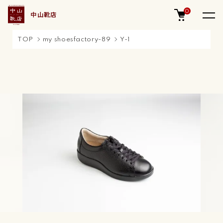
0
中山靴店
TOP
my shoesfactory-89
Y-1