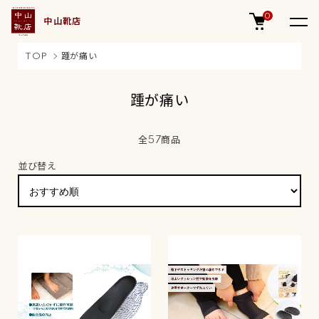
0
中山靴店
TOP
踵が痛い
踵が痛い
全57商品
並び替え