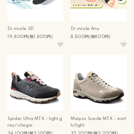
Dr.insole 3D
Dr.insole Any
19,800円(税1,800円)
8,800円(税800円)
Spider Ultra MTX - light g
Maipos Suede MTX - eart
rey/ciliegia
h/light
34,100円(税3,100円)
35,200円(税3,200円)