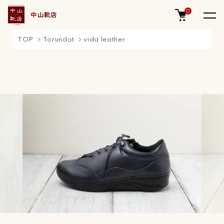
0
中山靴店
TOP
Torundot
vida leather